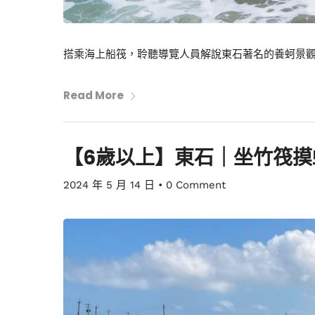
搭乘海上船筏，聆聽導覽人員解說東石著名的養蚵景觀，
Read More
【6歲以上】東石｜坐竹筏摸
2024 年 5 月 14 日
•
0 Comment