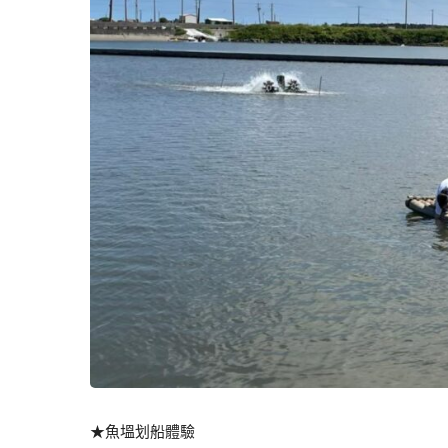
★魚塭划船體驗