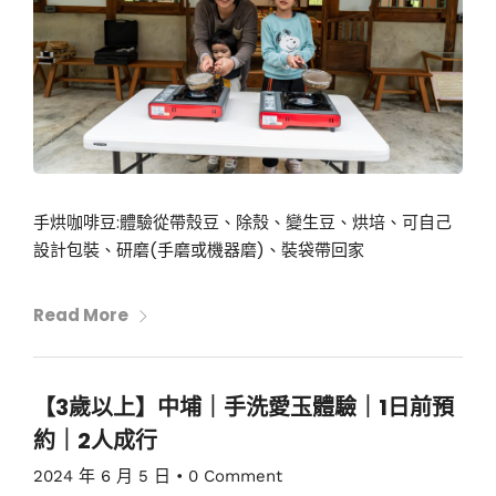
手烘咖啡豆:體驗從帶殼豆、除殼、變生豆、烘培、可自己
設計包裝、研磨(手磨或機器磨)、裝袋帶回家
Read More
【3歲以上】中埔｜手洗愛玉體驗｜1日前預
約｜2人成行
2024 年 6 月 5 日
•
0 Comment