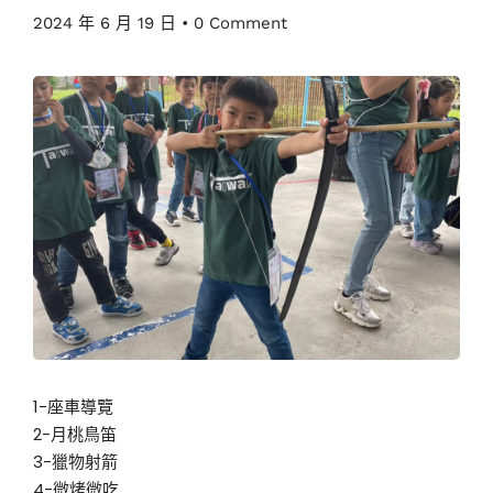
2024 年 6 月 19 日
•
0 Comment
1-座車導覽
2-月桃鳥笛
3-獵物射箭
4-微烤微吃