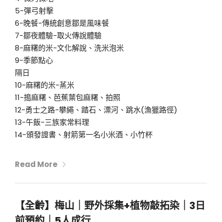
5-彈弓射擊
6-晚餐-傳統創意鄒是風味餐
7-鄒夜體驗-取火傳說體驗
8-麻糬的米-文化解說、洗米泡米
9-季節點心
隔日
10-麻糬的米-蒸米
11-搗麻糬、芭蕉葉包麻糬、拍照
12-勇士之路-攀繩、踏石、漂河、跳水(漁獵路徑)
13-午飯-三族家常料理
14-頒發證書、射箭第一名小米酒、小竹杯
Read More
【全齡】梅山｜野外採集+植物敲拓染｜3日
前預約｜5人成行