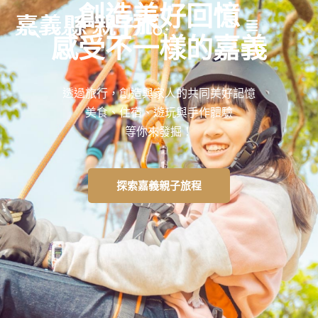
創造美好回憶
感受不一樣的嘉義
透過旅行，創造與家人的共同美好記憶
美食、住宿、遊玩與手作體驗
等你來發掘！
探索嘉義親子旅程