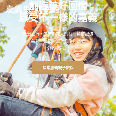
創造美好回憶
感受不一樣的嘉義
透過旅行，創造與家人的共同美好記憶
美食、住宿、遊玩與手作體驗
等你來發掘！
探索嘉義親子旅程