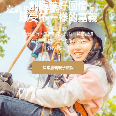
創造美好回憶
感受不一樣的嘉義
透過旅行，創造與家人的共同美好記憶
美食、住宿、遊玩與手作體驗
等你來發掘！
探索嘉義親子旅程