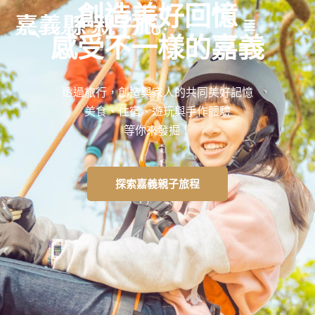
創造美好回憶
感受不一樣的嘉義
透過旅行，創造與家人的共同美好記憶
美食、住宿、遊玩與手作體驗
等你來發掘！
探索嘉義親子旅程