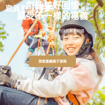
創造美好回憶
感受不一樣的嘉義
透過旅行，創造與家人的共同美好記憶
美食、住宿、遊玩與手作體驗
等你來發掘！
探索嘉義親子旅程