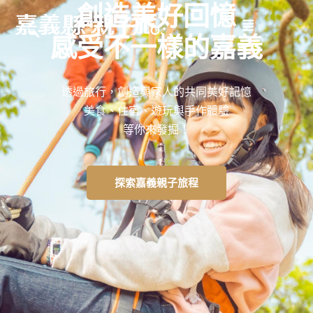
創造美好回憶
感受不一樣的嘉義
透過旅行，創造與家人的共同美好記憶
美食、住宿、遊玩與手作體驗
等你來發掘！
探索嘉義親子旅程