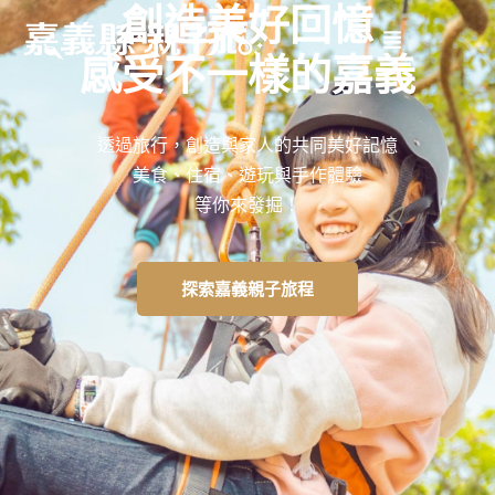
創造美好回憶
感受不一樣的嘉義
透過旅行，創造與家人的共同美好記憶
美食、住宿、遊玩與手作體驗
等你來發掘！
探索嘉義親子旅程