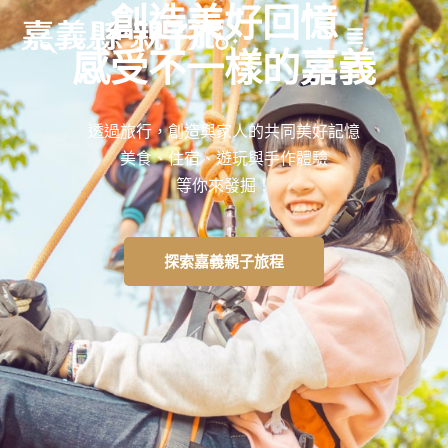
創造美好回憶
感受不一樣的嘉義
透過旅行，創造與家人的共同美好記憶
美食、住宿、遊玩與手作體驗
等你來發掘！
探索嘉義親子旅程