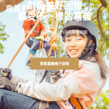
創造美好回憶
感受不一樣的嘉義
透過旅行，創造與家人的共同美好記憶
美食、住宿、遊玩與手作體驗
等你來發掘！
探索嘉義親子旅程