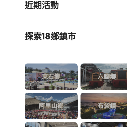
近期活動
探索18鄉鎮市