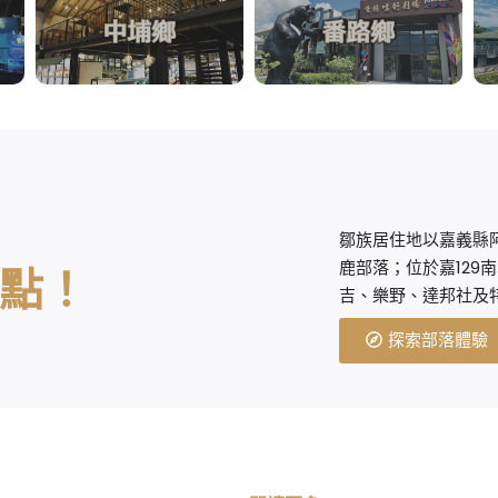
鄒族居住地以嘉義縣
鹿部落；位於嘉129
點！
吉、樂野、達邦社及
探索部落體驗