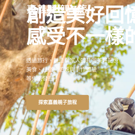
創造美好回
感受不一樣
透過旅行，創造與家人的共同美好記憶
美食、住宿、遊玩與手作體驗
等你來發掘！
探索嘉義親子旅程