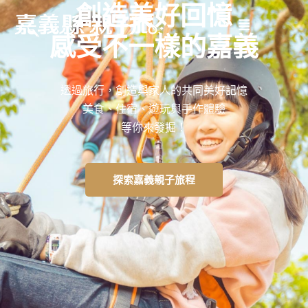
創造美好回憶
感受不一樣的嘉義
透過旅行，創造與家人的共同美好記憶
美食、住宿、遊玩與手作體驗
等你來發掘！
探索嘉義親子旅程