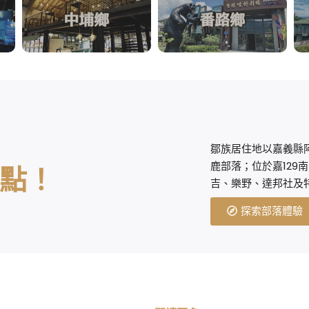
鄒族居住地以嘉義縣
鹿部落；位於嘉129
點！
吉、樂野、達邦社及
探索部落體驗