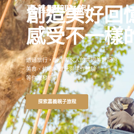
創造美好回
感受不一樣
透過旅行，創造與家人的共同美好記憶
美食、住宿、遊玩與手作體驗
等你來發掘！
探索嘉義親子旅程