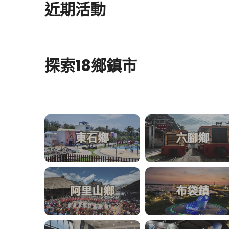
近期活動
探索18鄉鎮市