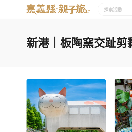
新港｜板陶窯交趾剪