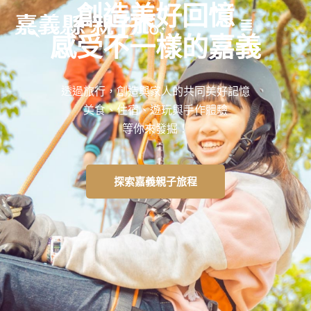
創造美好回憶
感受不一樣的嘉義
透過旅行，創造與家人的共同美好記憶
美食、住宿、遊玩與手作體驗
等你來發掘！
探索嘉義親子旅程