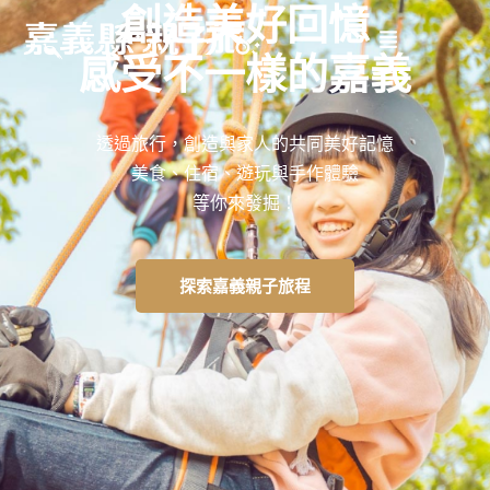
創造美好回憶
感受不一樣的嘉義
透過旅行，創造與家人的共同美好記憶
美食、住宿、遊玩與手作體驗
等你來發掘！
探索嘉義親子旅程