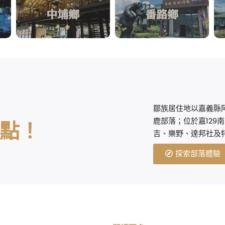
鄒族居住地以嘉義縣
鹿部落；位於嘉129
點！
吉、樂野、達邦社及
探索部落體驗