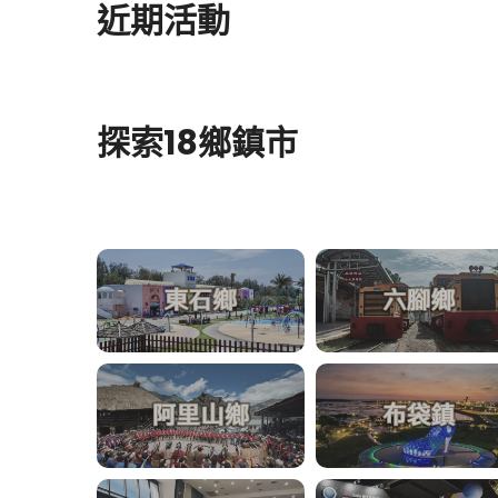
近期活動
探索18鄉鎮市