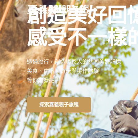
創造美好回
感受不一樣
透過旅行，創造與家人的共同美好記憶
美食、住宿、遊玩與手作體驗
等你來發掘！
探索嘉義親子旅程