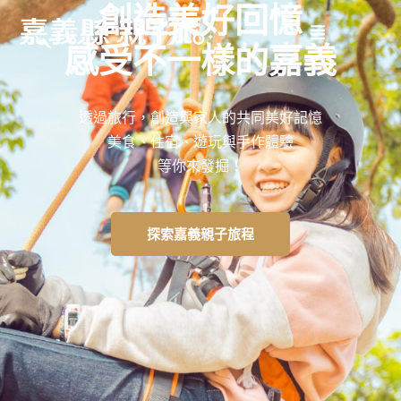
創造美好回憶
感受不一樣的嘉義
透過旅行，創造與家人的共同美好記憶
美食、住宿、遊玩與手作體驗
等你來發掘！
探索嘉義親子旅程