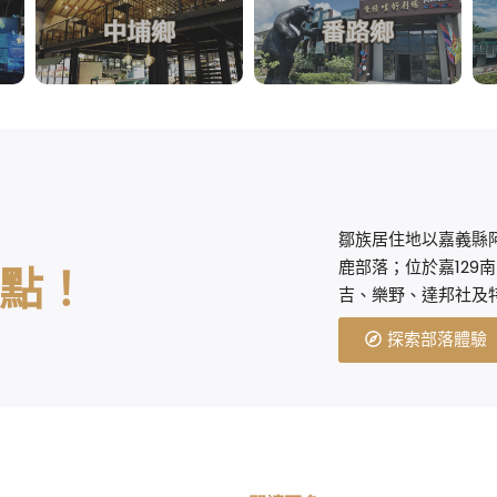
鄒族居住地以嘉義縣
鹿部落；位於嘉129
點！
吉、樂野、達邦社及
探索部落體驗