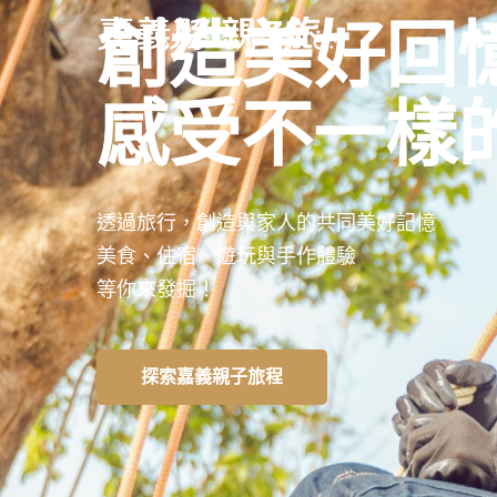
創造美好回
感受不一樣
透過旅行，創造與家人的共同美好記憶
美食、住宿、遊玩與手作體驗
等你來發掘！
探索嘉義親子旅程