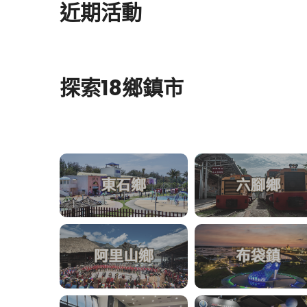
近期活動
探索18鄉鎮市