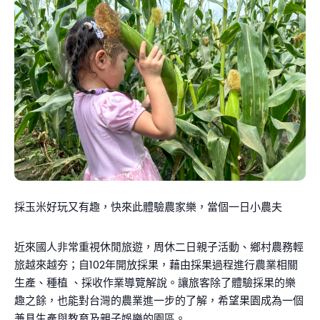
採玉米好玩又有趣，快來此體驗農家樂，當個一日小農夫
近來國人非常重視休閒旅遊，周休二日親子活動、鄉村農務輕
旅越來越夯；自102年開放採果，藉由採果過程進行農業相關
生產、種植 、採收作業導覽解說。讓旅客除了體驗採果的樂
趣之餘，也能對台灣的農業進一步的了解，希望果園成為一個
兼具生產與教育及親子娛樂的園區。