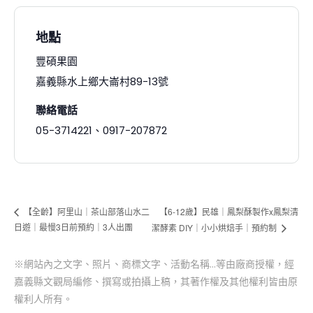
地點
豐碩果園
嘉義縣水上鄉大崙村89-13號
聯絡電話
05-3714221、0917-207872
【6-12歲】民雄｜鳳梨酥製作x鳳梨清
【全齡】阿里山｜茶山部落山水二
日遊｜最慢3日前預約｜3人出團
潔酵素 DIY｜小小烘焙手｜預約制
※網站內之文字、照片、商標文字、活動名稱…等由廠商授權，經
嘉義縣文觀局編修、撰寫或拍攝上稿，其著作權及其他權利皆由原
權利人所有。