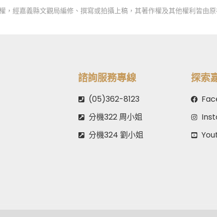
授權，經嘉義縣文觀局編修、撰寫或拍攝上稿，其著作權及其他權利皆由原
諮詢服務專線
探索
(05)362-8123
Fac
分機322 周小姐
Ins
分機324 劉小姐
You