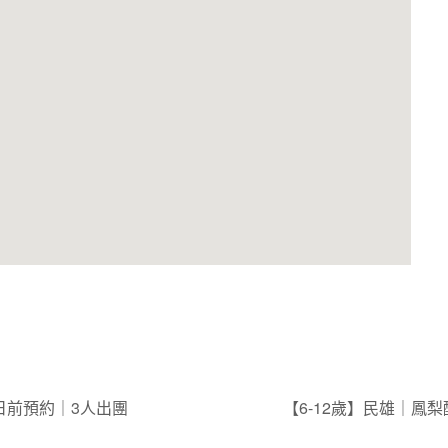
日前預約｜3人出團
【6-12歲】民雄｜鳳