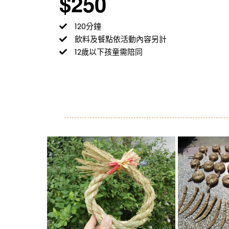
$250
120分鐘
飲料及餐點依活動內容另計
12歲以下孩童需陪同