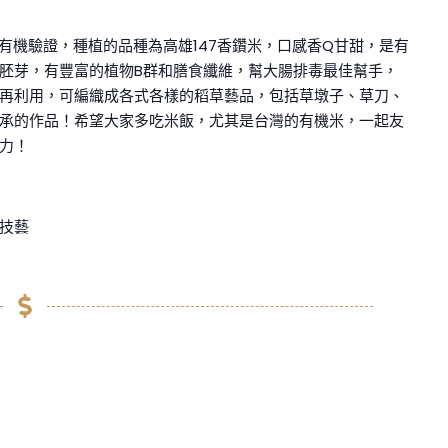
有機驗證，種植的品種為高雄147香鑽米，口感香Q甘甜，是有
胚芽，有豐富的植物B群和膳食纖維，幫大腸排毒最佳幫手，
再利用，可編織成各式各樣的稻草藝品，包括草墩子、草刀、
承的作品！希望大家多吃米飯，尤其是台灣的有機米，一起友
力！
技藝