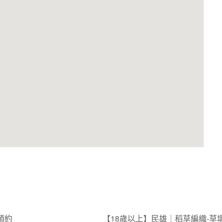
預約
【18歲以上】民雄｜稻草編織-草