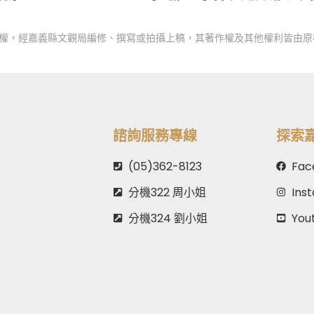
授權，經嘉義縣文觀局編修、撰寫或拍攝上稿，其著作權及其他權利皆由原
諮詢服務專線
探索
(05)362-8123
Fac
分機322 周小姐
Ins
分機324 劉小姐
You