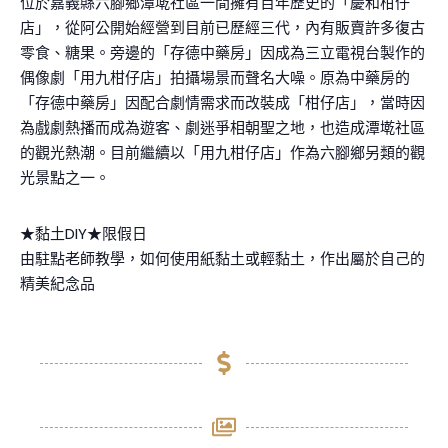
位於嘉義縣六腳鄉潭墘社區一間擁有百年歷史的「慶和柑仔
店」，從阿公開始經營到目前已歷經三代，內有販賣許多復古
零食、糖果。旁邊的「存德中藥房」因成為三立電視台製作的
偶像劇「用九柑仔店」拍攝場景而聲名大噪。原為中藥房的
「存德中藥房」因配合劇情需求而改裝成「柑仔店」，當時因
為戲劇熱播而成為遊客、劇迷爭相朝聖之地，也造成潭墘社區
的觀光熱潮。目前繼續以「用九柑仔店」作為六腳鄉另類的觀
光景點之一。
★黏土DIY★限假日
由駐點老師教學，如何使用紙黏土或輕黏土，作出屬於自己的
精美紀念品