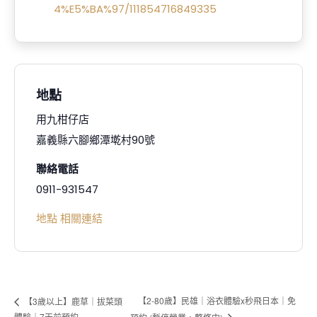
4%E5%BA%97/111854716849335
地點
用九柑仔店
嘉義縣六腳鄉潭墘村90號
聯絡電話
0911-931547
地點 相關連結
【2-80歲】民雄｜浴衣體驗x秒飛日本｜免
【3歲以上】鹿草｜拔菜頭
體驗｜7天前預約