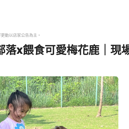
容更動以店家公告為主。
部落x餵食可愛梅花鹿｜現