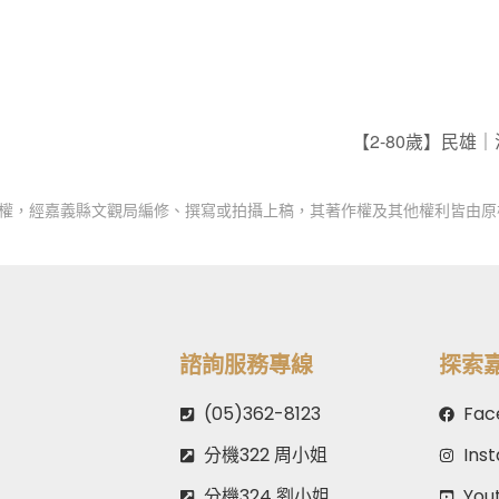
【2-80歲】民雄
授權，經嘉義縣文觀局編修、撰寫或拍攝上稿，其著作權及其他權利皆由原
諮詢服務專線
探索
(05)362-8123
Fac
分機322 周小姐
Ins
分機324 劉小姐
You