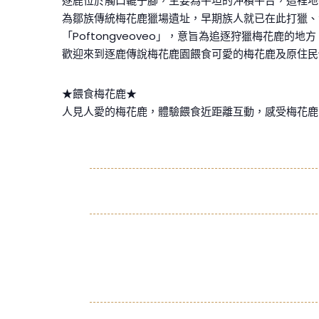
逐鹿位於觸口轆子腳，主要為平坦的沖積平台，這裡地勢
為鄒族傳統梅花鹿獵場遺址，早期族人就已在此打獵、
「Poftongveoveo」，意旨為追逐狩獵梅花鹿的地方
歡迎來到逐鹿傳說梅花鹿園餵食可愛的梅花鹿及原住民
★餵食梅花鹿★
人見人愛的梅花鹿，體驗餵食近距離互動，感受梅花鹿