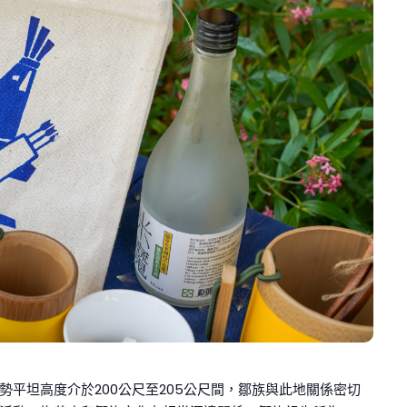
平坦高度介於200公尺至205公尺間，鄒族與此地關係密切