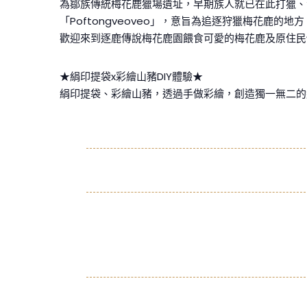
為鄒族傳統梅花鹿獵場遺址，早期族人就已在此打獵、
「Poftongveoveo」，意旨為追逐狩獵梅花鹿的地方
歡迎來到逐鹿傳說梅花鹿園餵食可愛的梅花鹿及原住民
★絹印提袋x彩繪山豬DIY體驗★
絹印提袋、彩繪山豬，透過手做彩繪，創造獨一無二的