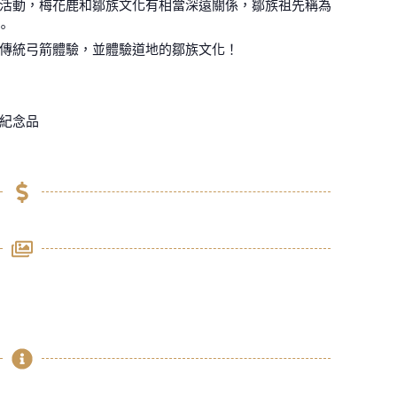
活動，梅花鹿和鄒族文化有相當深遠關係，鄒族祖先稱為
。
傳統弓箭體驗，並體驗道地的鄒族文化！
紀念品