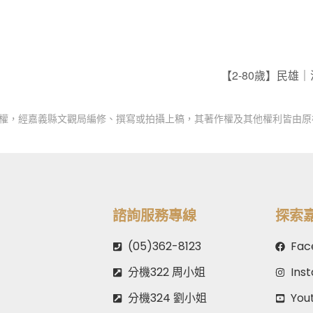
【2-80歲】民雄
授權，經嘉義縣文觀局編修、撰寫或拍攝上稿，其著作權及其他權利皆由原
諮詢服務專線
探索
(05)362-8123
Fac
分機322 周小姐
Ins
分機324 劉小姐
You