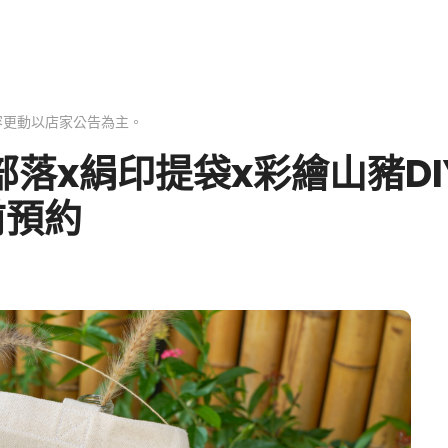
容更動以店家公告為主。
落x絹印提袋x彩繪山豬D
前預約