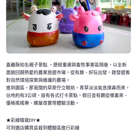
嘉義縣知名親子景點 ，歷經重建與畜牧事業區隔後，以全新
面貌回歸熱愛的農業旅遊市場，從有趣、好玩出發，啟發遊客
對自然環境探索與維護的農場。
進到園區，那寬闊的草原佇立眼前，青草淡淡氣息撲鼻而來，
佔地約有3公頃，設有各式打卡景點，假日並有鵝從哪裏來、
優格搖搖樂、蝶屋尋寶等體驗活動。
★彩繪植栽DIY★
可到選店購買盆栽到體驗區進行彩繪