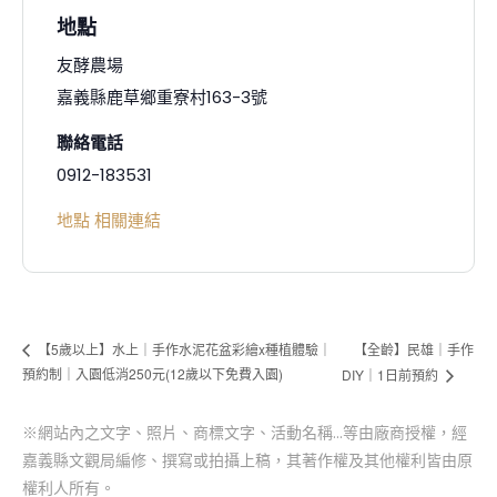
地點
友酵農場
嘉義縣鹿草鄉重寮村163-3號
聯絡電話
0912-183531
地點 相關連結
【全齡】民雄｜手作
【5歲以上】水上｜手作水泥花盆彩繪x種植體驗｜
預約制｜入園低消250元(12歲以下免費入園)
DIY｜1日前預約
※網站內之文字、照片、商標文字、活動名稱…等由廠商授權，經
嘉義縣文觀局編修、撰寫或拍攝上稿，其著作權及其他權利皆由原
權利人所有。