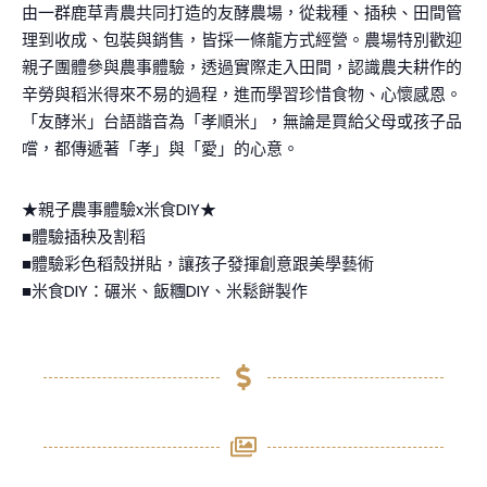
由一群鹿草青農共同打造的友酵農場，從栽種、插秧、田間管
理到收成、包裝與銷售，皆採一條龍方式經營。農場特別歡迎
親子團體參與農事體驗，透過實際走入田間，認識農夫耕作的
辛勞與稻米得來不易的過程，進而學習珍惜食物、心懷感恩。
「友酵米」台語諧音為「孝順米」，無論是買給父母或孩子品
嚐，都傳遞著「孝」與「愛」的心意。
★親子農事體驗x米食DIY★
■體驗插秧及割稻
■體驗彩色稻殼拼貼，讓孩子發揮創意跟美學藝術
■米食DIY：碾米、飯糰DIY、米鬆餅製作