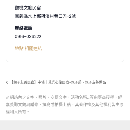
觀機文旅民宿
嘉義縣水上鄉粗溪村巷口71-2號
聯絡電話
0916-033222
地點 相關連結
【親子友善民宿】中埔｜覓光心旅民宿~親子房、親子友善備品
※網站內之文字、照片、商標文字、活動名稱…等由廠商授權，經
嘉義縣文觀局編修、撰寫或拍攝上稿，其著作權及其他權利皆由原
權利人所有。