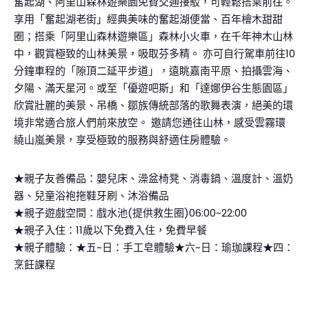
奮起湖、阿里山森林遊樂園免費交通接駁，可輕鬆搭乘前往。
享用「奮起湖老街」經典美味的奮起湖便當、百年檜木甜甜
圈；搭乘「阿里山森林遊樂區」森林小火車，在千年神木山林
中，觀賞極致的山林美景，吸取芬多精。 亦可自行駕車前往10
分鐘車程的「隙頂二延平步道」，遠眺嘉南平原、拍攝雲海、
夕陽、滿天星河。或至「優遊吧斯」和「達娜伊谷生態園區」
欣賞壯麗的美景、吊橋、鄒族傳統部落的歌舞表演，絕美的環
境非常適合旅人們前來放空。 邀請您通往山林，感受雲霧環
繞山嵐美景，享受極致的服務與舒適住房體驗。
★親子友善備品：嬰兒床、澡盆椅凳、消毒鍋、溫度計、溫奶
器、兒童浴袍拖鞋牙刷、沐浴備品
★親子遊戲空間：戲水池(提供救生圈)06:00~22:00
★親子入住：11歲以下免費入住，免費早餐
★親子體驗：★五~日：手工皂體驗★六~日：瑜珈課程★四：
烹飪課程