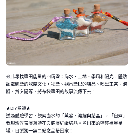
來此尋找鹽田能量的四精靈：海水、土地、季風和陽光，體驗
認識曬鹽的深度文化，耙鹽、觀察鹽巴的結晶、喝鹽工茶、泡
腳、賞夕陽等，將布袋鹽田的故事流傳下去。
★DIY煮鹽★
透過體驗學習，觀察鹵水的「蒸發、濃縮與結晶」，「自煮」
發現漂浮表層薄鹽花與底層細緻結晶。煮出來的鹽裝進星星
罐，自製獨一無二紀念品帶回家！