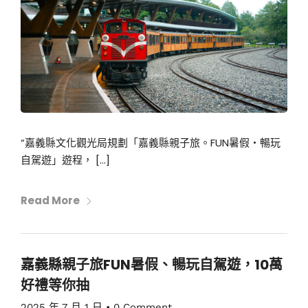
“嘉義縣文化觀光局規劃「嘉義縣親子旅。FUN暑假・暢玩
自駕遊」遊程， […]
Read More
嘉義縣親子旅FUN暑假、暢玩自駕遊，10萬
好禮等你抽
2025 年 7 月 1 日
•
0 Comment