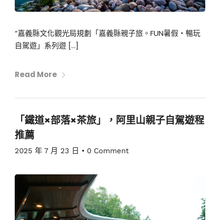
“嘉義縣文化觀光局規劃「嘉義縣親子旅。FUN暑假・暢玩
自駕遊」系列遊 […]
Read More
「鐵道×部落×茶旅」，阿里山親子自駕遊程
推薦
2025 年 7 月 23 日
•
0 Comment