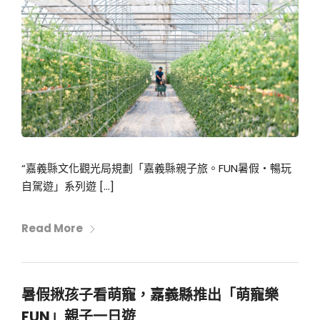
“嘉義縣文化觀光局規劃「嘉義縣親子旅。FUN暑假・暢玩
自駕遊」系列遊 […]
Read More
暑假揪孩子看萌寵，嘉義縣推出「萌寵樂
FUN」親子一日遊