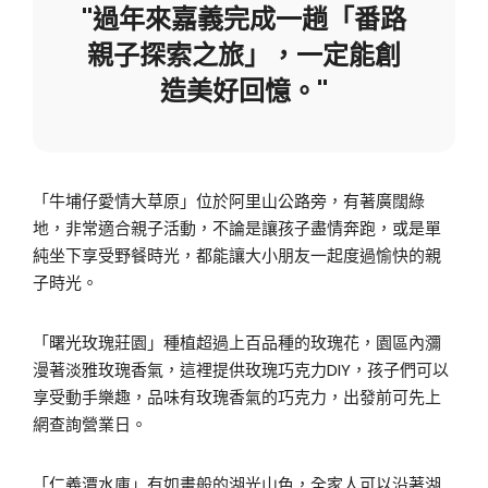
"過年來嘉義完成一趟「番路
親子探索之旅」，一定能創
造美好回憶。"
「牛埔仔愛情大草原」位於阿里山公路旁，有著廣闊綠
地，非常適合親子活動，不論是讓孩子盡情奔跑，或是單
純坐下享受野餐時光，都能讓大小朋友一起度過愉快的親
子時光。
「曙光玫瑰莊園」種植超過上百品種的玫瑰花，園區內瀰
漫著淡雅玫瑰香氣，這裡提供玫瑰巧克力DIY，孩子們可以
享受動手樂趣，品味有玫瑰香氣的巧克力，出發前可先上
網查詢營業日。
「仁義潭水庫」有如畫般的湖光山色，全家人可以沿著湖