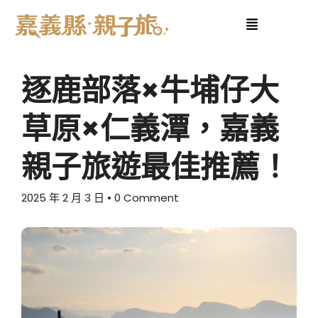
逐鹿部落×牛埔仔大
草原×仁義潭，嘉義
親子旅遊最佳推薦！
2025 年 2 月 3 日
• 0 Comment